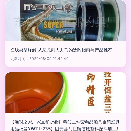
渔线类型详解 从尼龙到大力马的选购指南与产品推荐
更新时间：2026-08-04 16:45:44
【渔翁之家厂家直销折叠饵料盆三件套精品渔具垂钓渔具
用品批发YWZJ-235】固安县马庄镇信诚塑料配件加工厂