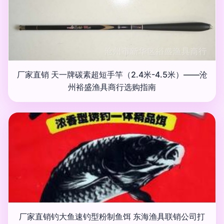
厂家直销 天一牌碳素超短手竿（2.4米-4.5米）——沧
州裕盛渔具商行选购指南
厂家直销钓大鱼速钓型粉制鱼饵 东海渔具联销公司打