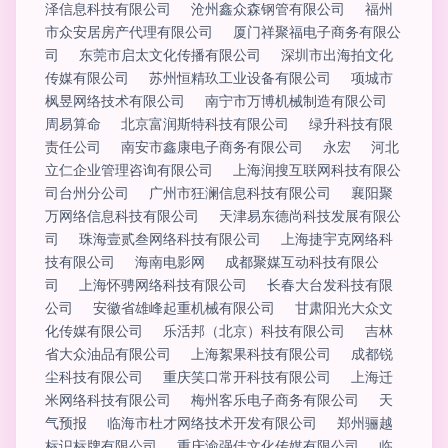
泽信息科技有限公司
沧州鑫众森钢管有限公司
福州
市众安居房产代理有限公司
厦门祥聚福电子商务有限公
司
东莞市启太文化传播有限公司
深圳市出海拍文化
传媒有限公司
苏州恒精玖工业设备有限公司
项城市
枫昱网络技术有限公司
南宁市万博机械制造有限公司
周易算命
北京富润斯特科技有限公司
绿升科技有限
责任公司
南安市鑫康电子商务有限公司
永宏
河北
立仁企业管理咨询有限公司
上海润搜互联网科技有限公
司台州分公司
广州市狂澜信息科技有限公司
襄阳聚
万网络信息科技有限公司
天津易东德尚科技发展有限公
司
珠海壹贰叁网络科技有限公司
上海捷宇克网络科
技有限公司
海南电影网
成都聚媒互动科技有限公
司
上海怀骋网络科技有限公司
长春大台发科技有限
公司
安徽省雄峰起重机械有限公司
甘肃阳光大众文
化传媒有限公司
乐活邦（北京）科技有限公司
吉林
省大众油品有限公司
上海絮果科技有限公司
成都锐
尘科技有限公司
重庆笑口常开科技有限公司
上海迁
米网络科技有限公司
梅州客乐电子商务有限公司
天
气预报
临海市杜才网络技术开发有限公司
郑州骊越
标识标牌有限公司
重庆渝强佳文化传媒有限公司
临